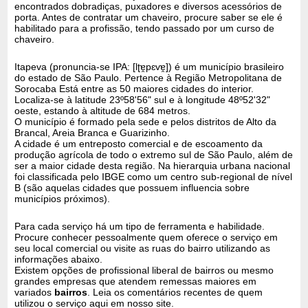
encontrados dobradiças, puxadores e diversos acessórios de
porta. Antes de contratar um chaveiro, procure saber se ele é
habilitado para a profissão, tendo passado por um curso de
chaveiro.
Itapeva (pronuncia-se IPA: [lʈɐ̯pɛvɐ̯]) é um município brasileiro
do estado de São Paulo. Pertence à Região Metropolitana de
Sorocaba Está entre as 50 maiores cidades do interior.
Localiza-se à latitude 23º58'56" sul e à longitude 48º52'32"
oeste, estando à altitude de 684 metros.
O município é formado pela sede e pelos distritos de Alto da
Brancal, Areia Branca e Guarizinho.
A cidade é um entreposto comercial e de escoamento da
produção agrícola de todo o extremo sul de São Paulo, além de
ser a maior cidade desta região. Na hierarquia urbana nacional
foi classificada pelo IBGE como um centro sub-regional de nível
B (são aquelas cidades que possuem influencia sobre
municípios próximos).
Para cada serviço há um tipo de ferramenta e habilidade.
Procure conhecer pessoalmente quem oferece o serviço em
seu local comercial ou visite as ruas do bairro utilizando as
informações abaixo.
Existem opções de profissional liberal de bairros ou mesmo
grandes empresas que atendem remessas maiores em
variados
bairros
. Leia os comentários recentes de quem
utilizou o serviço aqui em nosso site.