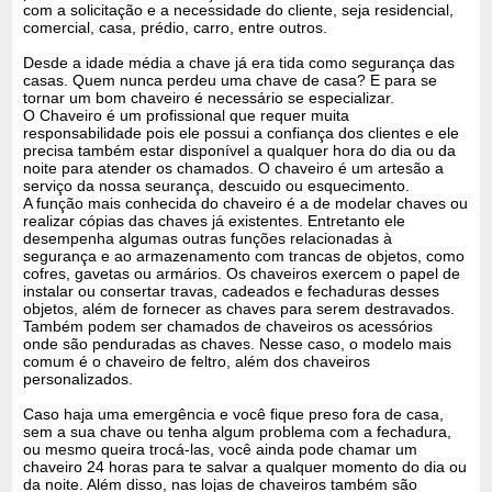
com a solicitação e a necessidade do cliente, seja residencial,
comercial, casa, prédio, carro, entre outros.
Desde a idade média a chave já era tida como segurança das
casas. Quem nunca perdeu uma chave de casa? E para se
tornar um bom chaveiro é necessário se especializar.
O Chaveiro é um profissional que requer muita
responsabilidade pois ele possui a confiança dos clientes e ele
precisa também estar disponível a qualquer hora do dia ou da
noite para atender os chamados. O chaveiro é um artesão a
serviço da nossa seurança, descuido ou esquecimento.
A função mais conhecida do chaveiro é a de modelar chaves ou
realizar cópias das chaves já existentes. Entretanto ele
desempenha algumas outras funções relacionadas à
segurança e ao armazenamento com trancas de objetos, como
cofres, gavetas ou armários. Os chaveiros exercem o papel de
instalar ou consertar travas, cadeados e fechaduras desses
objetos, além de fornecer as chaves para serem destravados.
Também podem ser chamados de chaveiros os acessórios
onde são penduradas as chaves. Nesse caso, o modelo mais
comum é o chaveiro de feltro, além dos chaveiros
personalizados.
Caso haja uma emergência e você fique preso fora de casa,
sem a sua chave ou tenha algum problema com a fechadura,
ou mesmo queira trocá-las, você ainda pode chamar um
chaveiro 24 horas para te salvar a qualquer momento do dia ou
da noite. Além disso, nas lojas de chaveiros também são