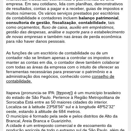
empresa. Em seu cotidiano, lida com planilhas, demonstrativos
de resultados, contas a pagar e a receber, guias de impostos e
muitos números. Os vários serviços prestados por escritórios
de contabilidade e contadores incluem
balanço patrimonial
,
consultoria de gestão
,
fiscalização
,
contabilidade
, tais
como
orçamentos, fluxo de caixa, auxilio em empréstimos,
gestão das despesas, análise e suporte para o estabelecimento
de novas empresas
e também nas áreas de perda econômica
para não haver danos pessoais.
As funções de um escritório de contabilidade ou de um
contador não se limitam apenas a controlar os impostos e
manter as contas em dia, o contador deve também colaborar
com todas as áreas da empresa com o intuito de oferecer as
ferramentas necessárias para preservar o patrimônio e a
administração dos negócios, conhecido como
conselho de
contabilidade.
Itapeva (pronuncia-se IPA: [lʈɐ̯pɛvɐ̯]) é um município brasileiro
do estado de São Paulo. Pertence à Região Metropolitana de
Sorocaba Está entre as 50 maiores cidades do interior.
Localiza-se à latitude 23º58'56" sul e à longitude 48º52'32"
oeste, estando à altitude de 684 metros.
O município é formado pela sede e pelos distritos de Alto da
Brancal, Areia Branca e Guarizinho.
A cidade é um entreposto comercial e de escoamento da
produção agrícola de todo o extremo sul de São Paulo, além de