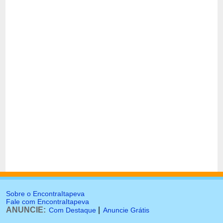
Sobre o EncontraItapeva
Fale com EncontraItapeva
ANUNCIE:
|
Com Destaque
Anuncie Grátis