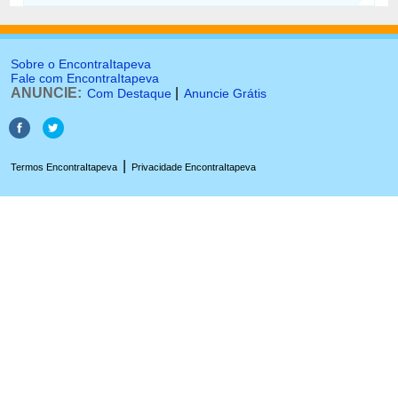
Sobre o EncontraItapeva
Fale com EncontraItapeva
ANUNCIE:
|
Com Destaque
Anuncie Grátis
|
Termos EncontraItapeva
Privacidade EncontraItapeva